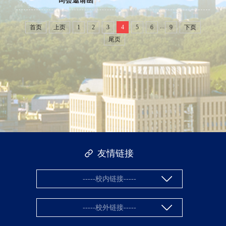
询会邀请函
...
首页
上页
1
2
3
4
5
6
9
下页
尾页
友情链接
-----校内链接-----
-----校外链接-----