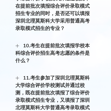
在提前批次填报综合评价录取模式
招生专业的同时，是否还可以填报
深圳北理莫斯科大学采用普通高考
录取模式招生的专业？
答：可以填报，可在部分投放了普通高考录取模式
10.考生在提前批次填报学校本
招生专业计划的省市本科批次填报志愿。
科综合评价招生高考志愿的条件是
什么？
答：考生高考成绩须达到生源省份公布的特殊类型
11.考生参加了深圳北理莫斯科
招生录取控制分数线或本科第一批录取最低控制分
数线及以上，并且参加学校测试成绩合格，方可在
大学综合评价学校测试并通过校
高考志愿提前批次或综合评价试点高校相应批次(以
测，既在提前批次填报了综合评价
省份招生考试机构发布的文件为准)填报深圳北理莫
斯科大学。填报专业志愿时，学校测试科目不同的
录取模式招生专业，又填报了深圳
专业不可同时填报。
北理莫斯科大学普通高考录取模式