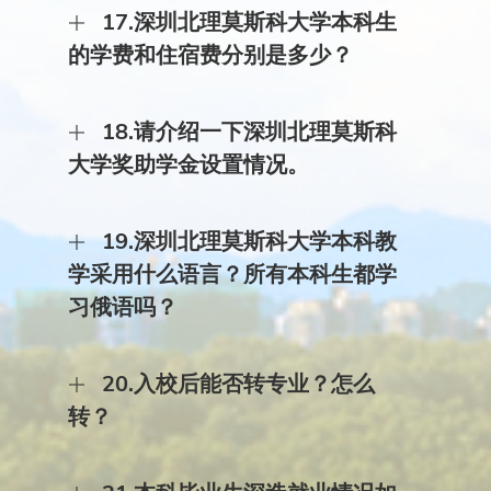
17.深圳北理莫斯科大学本科生
业获批招生。艺术类专业是我校与莫斯科大学的合
作专业，学生入学后注册深圳北理莫斯科大学学
的学费和住宿费分别是多少？
籍，毕业达到要求颁发深圳北理莫斯科大学学历学
位证书；若参加并通过莫斯科大学学籍注册考试，
答：普通类“双学籍”专业学费标准为70000元/生·学
则同时注册莫斯科大学学籍，符合莫斯科大学规定
18.请介绍一下深圳北理莫斯科
年；普通类“单学籍”专业学费标准为50000元/生·学
的本科毕业生，颁发莫斯科大学毕业（含学士学
年；艺术类专业学费标准为90000元/生·学年。住宿
位）证书。 2024年，我校面向山东、湖南、广东
大学奖助学金设置情况。
费标准为2400元/生·学年（三人间或四人间）。
共3个省份招生，考生须按照生源省统一规定的志
愿填报时间及要求报考。学校在招生省份规定的录
答：学校坚持助学育人，激励卓越，精准帮扶、合
取批次（山东省为艺术类本科统考批次，湖南省为
19.深圳北理莫斯科大学本科教
力支持的奖助理念，建立了奖学金、助学金、勤工
本科提前批次，广东省为艺术类本科批次），按照
助学、生活补贴、助学贷款、公派留学等多元化的
学采用什么语言？所有本科生都学
招生省份艺术类专业招生录取办法择优录取。
奖助体系，设有政府拨款类、学校设立类和社会捐
习俄语吗？
助类等奖助学金项目。学校资助面宽、力度大，学
校每年各类奖助学金资助金额平均约为每生学费的
30%,2023年在校本科生获得奖学金资助比例约为
​答：深圳北理莫斯科大学本科教学采用中俄英三语
43.5%，约10%的学生走到学校教育管理服务一
20.入校后能否转专业？怎么
授课，所有学生都要学习俄语。其中：双学籍专业
线，深度参与学校发展建设，详见本网站“奖助学
用俄语教学，学生英语不断线。双学籍学生入校后
转？
金”栏目介绍。公派留学方面，2023年在校生获得
第一学年以学习俄语为主，俄语学习从零基础开
国家留学基金委项目合计资助比例达41%，如促进
始，主要在莫斯科大学教师进行原汁原味俄语教学
答：我校有双学籍与单学籍两类专业，因此转专业
与俄乌白国际合作培养项目深圳北理莫斯科大学赴
后，历届学生俄语B1等级考试（可申请直接进入俄
与其他大学有所不同。具体做法如下：（1）根据