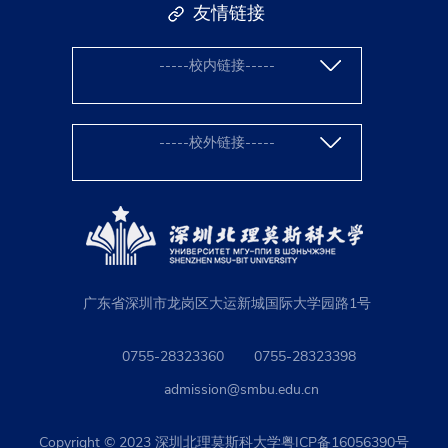
学、上海外国语大学、东北大学、苏州大学、西安
友情链接
士17名，中国籍两院院士1名，全球2%顶尖科学家
电子科大学、香港科技大学(广州)等。 中国香港：
2名，长江学者特聘教授2名，获得国家级人才称号
香港大学、香港中文大学等。 就业主要去向有：
2名，广东省“珠江学者”青年拔尖人才1名，北京市
-----校内链接-----
华为技术有限公司、国家电网有限公司、中国建筑
教学名师4名，省市级优秀教师7名，省海外名师团
集团有限公司、中国铁道建筑集团有限公司、北京
队1个，深圳市高层次人才70名。
汽车集团有限公司、中国人民保险集团股份有限公
司、平安银行股份有限公司、国家税务总局珠海市
-----校外链接-----
税务局、亚马逊公司(Amazon)、毕马威(KPMG)等
单位。
广东省深圳市龙岗区大运新城国际大学园路1号
0755-28323360
0755-28323398
admission@smbu.edu.cn
Copyright © 2023 深圳北理莫斯科大学粤ICP备16056390号