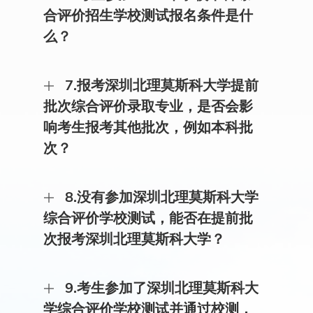
批准的具有推荐保送生资格的外国语中学2024年高
计算机工程等4个专业。 深圳北理莫斯科大学普通
颁发深圳北理莫斯科大学毕业证书；对符合学士学
合评价招生学校测试报名条件是什
中毕业生。 艺术类专业招生。我校2024年面向山
高考录取模式仅有上述“单学籍”专业招生，“双学
位授予条件的本科毕业生，授予学士学位并颁发学
东、湖南、广东共3个省份新增艺术类专业招生。
籍”专业不采用普通高考录取模式招生。
么？
位证书。符合莫斯科大学规定的本科毕业生，颁发
莫斯科大学毕业（含学士学位）证书。 “单学籍”专
业录取的学生将注册深圳北理莫斯科大学学籍，达
​答：（1）参加2024年普通高等学校招生全国统一
到毕业要求者，颁发深圳北理莫斯科大学毕业证
7.报考深圳北理莫斯科大学提前
考试，志存高远，全面发展，具有外语学科特长与
书；对符合学士学位授予条件的本科毕业生，授予
兴趣、创新思维、国际视野和社会责任感的优秀高
批次综合评价录取专业，是否会影
学士学位并颁发学位证书。
中毕业生。 （2）高中学业水平（合格性）考试各
响考生报考其他批次，例如本科批
科成绩均合格，考试成绩使用等级呈现的，各科目
成绩均达到C级或以上。浙江省综合素质评价须达
次？
到B等（新高考改革前的往届生P等）及以上。
（3）高考成绩预估达到生源省（直辖市）公布的
答：不会影响。如在提前批次被我校录取，则不能
特殊类型招生录取控制分数线或第一批录取最低控
8.没有参加深圳北理莫斯科大学
再参与其他批次的录取。
制分数线及以上。
综合评价学校测试，能否在提前批
次报考深圳北理莫斯科大学？
答：不能。在提前批次报考深圳北理莫斯科大学，
9.考生参加了深圳北理莫斯科大
须参加且通过深圳北理莫斯科大学综合评价录取学
校测试。
学综合评价学校测试并通过校测，