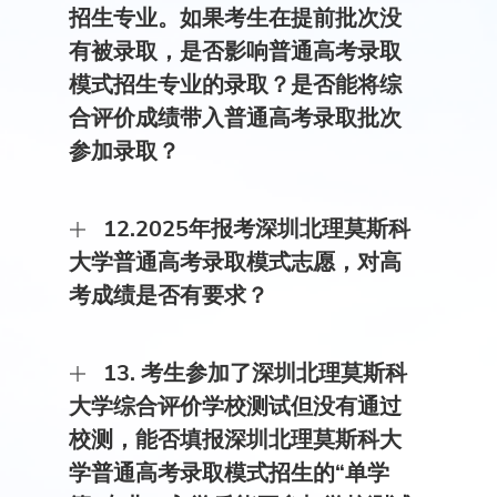
招生专业。如果考生在提前批次没
有被录取，是否影响普通高考录取
模式招生专业的录取？是否能将综
合评价成绩带入普通高考录取批次
参加录取？
答：虽然考生在提前批次没有被录取，但不会影响
12.2025年报考深圳北理莫斯科
考生参加普通高考录取批次录取。我校普通高考录
取模式招生仅依据高考成绩择优录取，不考虑综合
大学普通高考录取模式志愿，对高
评价成绩。
考成绩是否有要求？
答：有要求。通过普通高考录取模式报考的考生，
13. 考生参加了深圳北理莫斯科
在山西、河南、四川、陕西等4个传统高考省份，
高考成绩须达到生源省公布的第一批本科录取最低
大学综合评价学校测试但没有通过
控制分数线及以上，可在本科一批填报本校。在江
校测，能否填报深圳北理莫斯科大
苏、浙江、安徽、江西、湖北、湖南等6个高考改
革省市，高考数学单科成绩达到95分及以上，外语
学普通高考录取模式招生的“单学
单科成绩达到115分及以上。在河北、山东、广东