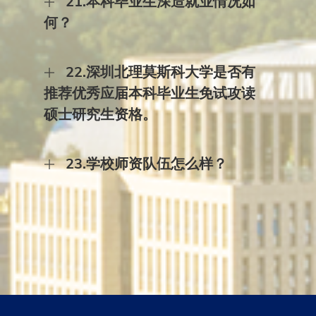
21.本科毕业生深造就业情况如
莫斯科大学插班生专项、赴俄乌白专业人才培养计
罗斯大学进行专业课学习）一次性通过率90%以
教育部的规定，通常在大学一年级结束时启动转专
划、中俄政府互换奖学金、俄乌白优秀毕业生支持
上，具备用俄语开展专业学习的能力。双学籍专业
何？
业工作（有别于大类招生后的专业分流）。（2）
计划等项目资助。
主要由莫斯科大学教师授课，二年级开始，在专业
在学期间，只能转一次专业。原则上，转出的学生
课教师和俄语语言课教师的共同帮助下，能够较快
​答：我校现有三届本科毕业生均毕业于双学籍专
不得转回原专业。 （3）从双学籍专业转到双学籍
地适应用俄语学习专业课程。学校为大学一年级、
22.深圳北理莫斯科大学是否有
业，毕业去向落实率超95%，毕业生攻读硕士研究
专业，需要转入专业有空额，同时要经过入系考
二年级开设英语课。 单学籍专业用中英教学，英
生深造率超过87%，其中到QS世界大学排名前100
核。最终不仅要学校同意，也需要征得莫斯科大学
推荐优秀应届本科毕业生免试攻读
语、俄语作为本科生的必修课。
名及双一流大学深造率超过92%、赴莫斯科大学深
的同意。转入新专业有可能需要降级。（4）从双
硕士研究生资格。
造率达32.83%、在校攻读莫斯科大学硕士研究生率
学籍专业转到单学籍专业，需要转入系同意，并经
达47.42%。 攻读硕士研究生去向主要有： 俄罗
学校批准。转出双学籍专业后将失去莫斯科大学的
斯：莫斯科大学、俄罗斯国立高等经济大学、俄罗
​答：目前还没有。
学籍，转入新专业需要降级。（5）从单学籍专业
斯人民友谊大学等。 美国：哥伦比亚大学、宾夕法
23.学校师资队伍怎么样？
转到单学籍专业，需要转入系同意，并经学校批
尼亚大学、约翰霍普金斯大学、伊利诺伊大学、南
准。转入新专业有可能需要降级。 （6）从单学籍
加州大学、加州大学圣地亚哥分校、波士顿大学
专业转到双学籍专业，不仅是转换专业，同时也是
答：学校师资队伍由莫斯科大学选派教师、北京理
等。 英国：伦敦大学学院、伦敦政治经济学院、格
被莫斯科大学录取，这里涉及转入专业有无空额、
工大学选派教师以及全球招聘优秀学者组成。根据
拉斯哥大学、爱丁堡大学、曼彻斯特大学、杜伦大
该生是否参加过学校测试、是否愿意从一年级开始
学校章程，莫斯科大学选派教师不少于教师总数的
学、华威大学、纽卡斯尔大学、利兹大学等。 荷
学起等诸多问题。因此，从单学籍专业转到双学籍
50%，全球引才标准“不低于莫斯科大学、北京理
兰：代尔夫特理工大学、阿姆斯特丹大学。 新加
专业的情况不多。
工大学的人才标准要求”。截至2023年底，学校有
坡：新加坡国立大学、南洋理工大学。 澳大利亚：
全职教学科研人员502人，其中莫斯科大学选派教
莫纳什大学 日本：京都大学 中国大陆：清华大学
师约占60%，北京理工大学选派和全球招聘教学科
深圳国际研究生院、中国人民大学、哈尔滨工业大
研人员约占40%。教学科研人员中90%具有博士学
学、北京师范大学、华东师范大学、北京外国语大
位，78%具有副高级以上职称。学校现聘有外籍院