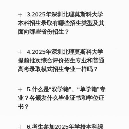
办性质的中外合作大学。
答：考生可在深圳北理莫斯科大学招生信息网
3.2025年深圳北理莫斯科大学
（admission.smbu.edu.cn）上查阅《深圳北理莫斯
科大学2025年夏季高考招生章程》、《深圳北理莫
本科招生录取有哪些招生类型及其
斯科大学2025年本科综合评价招生简章（适用
面向哪些省份招生？
于“3+1+2”高考改革省份）》、《深圳北理莫斯科
大学2025年本科综合评价招生简章（适用
于“3+3”高考改革省份）》等，详细了解深圳北理
​答：我校本科招生有以下四种录取模式。 综合评价
莫斯科大学2025年本科招生政策。
4.2025年深圳北理莫斯科大学
录取模式。我校2024年主要采用基于高考
的“631”综合评价录取模式招生，面向北京、天
提前批次综合评价招生专业和普通
津、河北、山西、内蒙古、吉林、黑龙江、辽宁、
高考录取模式招生专业一样吗？
上海、江苏、浙江、安徽、福建、江西、山东、河
南、湖北、湖南、广东、重庆、四川、贵州、陕西
共23个省份招生。 普通高考录取模式。为给更多考
​答：深圳北理莫斯科大学提前批次综合评价招生专
生提供报考的机会，我校今年新继续在部分省份采
5.什么是“双学籍”、“单学籍”专
业包括学校“双学籍”专业和“单学籍”专业，共15个
用普通高考录取模式招生，将在河北、山西、江
专业。其中双学籍专业有：经济学、俄语、数学与
业？各颁发什么毕业证书和学位证
苏、浙江、安徽、江西、山东、河南、湖北、湖
应用数学、信息与计算科学、数理基础科学(基础数
南、广东、四川、陕西共13个省份一本批次（本科
书？
学)、数理基础科学(基础物理学)、化学、生物科学
合并省市为本科批次）投放少量“单学籍”专业招生
（俄语教学）、生物科学（英语教学）、材料科学
计划招收本科生。 外语类保送生招生。我校今年新
与工程、管理科学等11个专业；单学籍专业有：金
答：“双学籍”专业录取的学生将注册深圳北理莫斯
继续采用外语类保送生招生模式，招生录取教育部
融科技、国际经济与贸易、智能感知工程、电子与
6.考生参加2025年学校本科综
科大学和莫斯科大学两校学籍，达到毕业要求者，