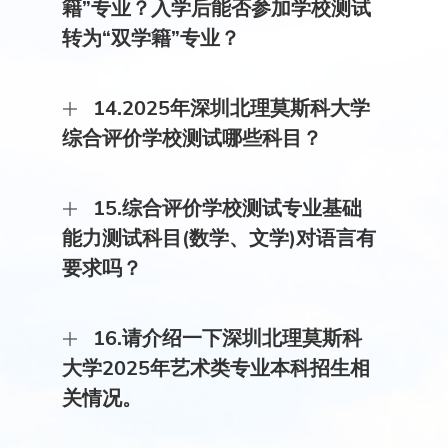
籍”专业？入学后能否参加学校测试
等3个高考改革省份，高考成绩须达到生源省公布
的特殊类型招生控制分数线及以上，填报专业选考
转为“双学籍”专业？
科目符合要求，可在本科（普通）批次（山东省为
普通类常规批）填报本校。
答：可以填报。但入学后不能申请参加学校测试，
14.2025年深圳北理莫斯科大学
也不能申请转为“双学籍”专业，仅注册深圳北理莫
斯科大学学籍，毕业达到要求颁发深圳北理莫斯科
综合评价学校测试哪些科目？
大学毕业证书和学士学位证书。
答：深圳北理莫斯科大学综合评价学校测试科目分
15.综合评价学校测试专业基础
专业基础能力测试（笔试或机试）科目和外语测试
科目（机试）两种，按照招生专业设置具体测试科
能力测试科目(数学、文学)对语言有
目，如材料科学与工程专业要求专业基础能力测试
要求吗？
科目为数学、外语测试科目为英语或俄语，俄语专
业要求专业基础能力测试科目为文学、外语测试科
目为英语或俄语，请考生查阅我校针对不同省市高
答：学校测试专业基础能力测试试题语言为中文或
考类型发布的《深圳北理莫斯科大学2025年本科综
16.请介绍一下深圳北理莫斯科
俄中文对照，考生不需具备俄语基础。
合评价招生简章》。
大学2025年艺术类专业本科招生相
关情况。
​2024年，学校舞蹈教育、绘画等2个艺术类本科专