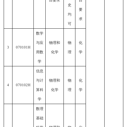
目要求
目
史
要
均
求
可
数学
与应
物理和
物
化
3
070101H
用数
化学
理
学
学
信息
与计
物理和
物
化
4
070102H
算科
化学
理
学
学
数理
基础