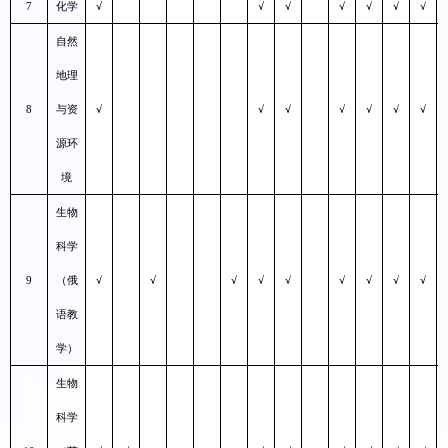
7
化学
√
√
√
√
√
√
√
自然
地理
8
与资
√
√
√
√
√
√
√
源环
境
生物
科学
9
（俄
√
√
√
√
√
√
√
√
√
语教
学）
生物
科学