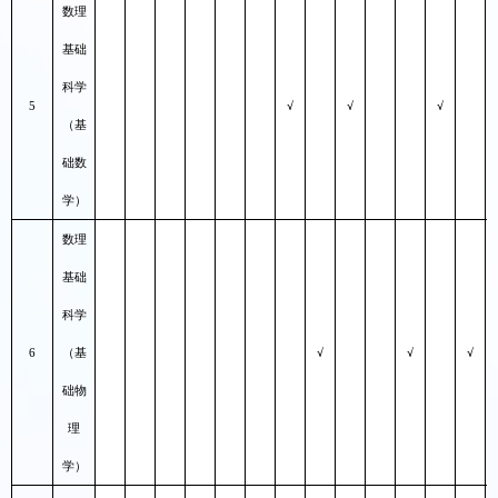
数理
基础
科学
5
√
√
√
（
基
础数
学
）
数理
基础
科学
6
（
基
√
√
√
础物
理
学
）