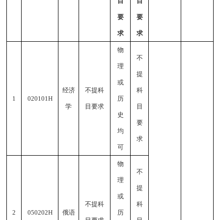
目
目
要
要
求
求
物
不
理
提
或
经济
不提科
科
1
020101H
历
学
目要求
目
史
要
均
求
可
物
不
理
提
或
不提科
科
2
050202H
俄语
历