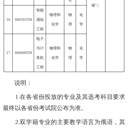
可
籍
”
）
智能
物理和
物
化
1
6
080303TH
感知
化学
理
学
工程
电子
与计
物理和
物
化
1
7
080909TH
算机
化学
理
学
工程
说明：
1.
在各省份投放的专业及其选考科目要求
最终以各省份考试院公布为准。
2.
双学籍专业的主要教学语言为俄语，其