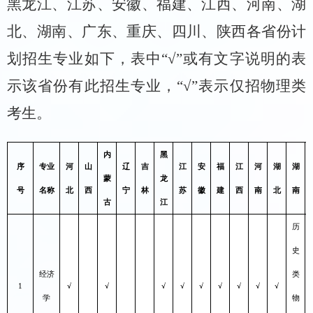
黑龙江、江苏、安徽、福建、江西、河南、湖
北、湖南、广东、重庆、四川、陕西各省份计
划招生专业如下，表中
“√”
或有文字说明的表
示该省份有此招生专业，
“√”
表示仅招物理类
考生。
内
黑
序
专业
河
山
辽
吉
江
安
福
江
河
湖
湖
蒙
龙
号
名称
北
西
宁
林
苏
徽
建
西
南
北
南
古
江
历
史
经济
类
1
√
√
√
√
√
√
√
√
√
学
物