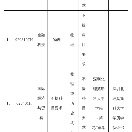
求
不
提
金融
物
科
1
4
020310TH
物理
科技
理
目
要
求
物
不
深圳北
理
国际
提
理莫斯
深圳北
或
经济
不提科
科
科大学
理莫斯
1
5
020401H
历
与贸
目要求
目
学籍
科大学
史
易
要
（简
学历学
均
求
称
“
单学
位证书