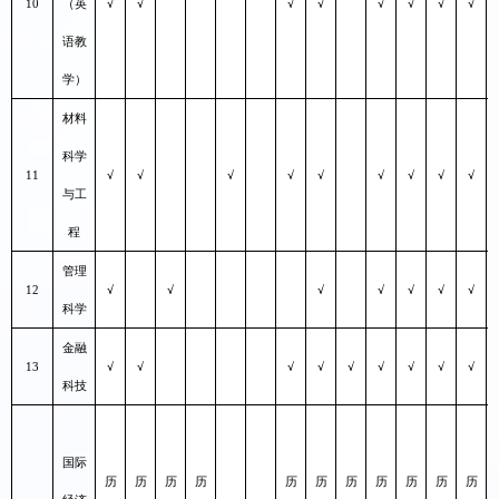
10
（英
√
√
√
√
√
√
√
√
语教
学）
材料
科学
11
√
√
√
√
√
√
√
√
√
与工
程
管理
12
√
√
√
√
√
√
√
科学
金融
13
√
√
√
√
√
√
√
√
√
科技
国际
历
历
历
历
历
历
历
历
历
历
历