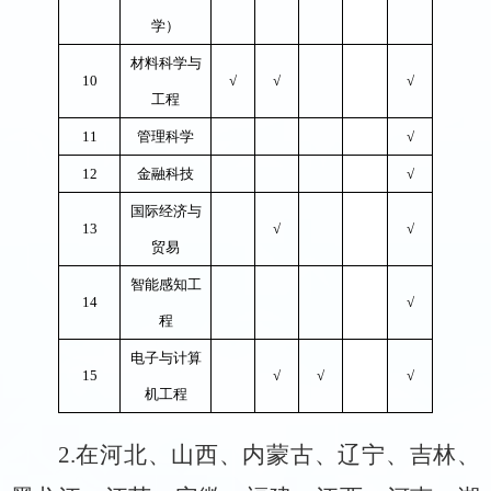
学）
材料科学与
1
0
√
√
√
工程
1
1
管理科学
√
1
2
金融科技
√
国际经济与
1
3
√
√
贸易
智能感知工
1
4
√
程
电子与计算
1
5
√
√
√
机工程
2.
在河北、山西、内蒙古、辽宁、吉林、