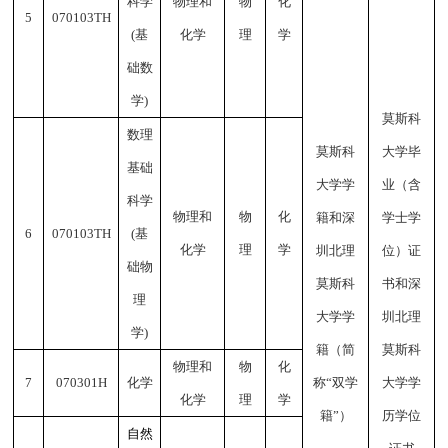
科学
物理和
物
化
5
070103TH
(
基
化学
理
学
础数
学
)
莫斯科
数理
莫斯科
大学毕
基础
大学学
业（含
科学
物理和
物
化
籍和深
学士学
6
070103TH
(
基
化学
理
学
圳北理
位）证
础物
莫斯科
书和深
理
大学学
圳北理
学
)
籍（简
莫斯科
物理和
物
化
7
070301H
化学
称
“
双学
大学学
化学
理
学
籍
”
）
历学位
自然