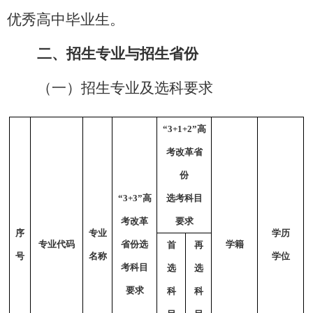
优秀高中毕业生。
二、招生专业与招生省份
（一）招生专业及选科要求
“3+1+2”
高
考改革省
份
“3+3”
高
选考科目
考改革
要求
序
专业
学历
专业代码
省份选
学籍
首
再
号
名称
学位
考科目
选
选
要求
科
科