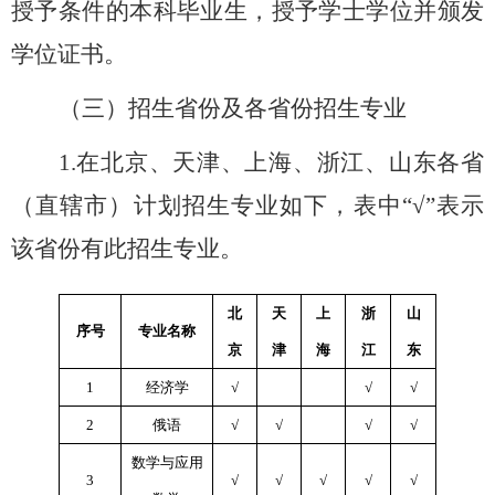
授予条件的本科毕业生，授予学士学位并颁发
学位证书。
（三）招生省份及各省份招生专业
1.
在北京、天津、上海、浙江、山东各省
（直辖市）计划招生专业如下，表中
“√”
表示
该省份有此招生专业。
北
天
上
浙
山
序号
专业名称
京
津
海
江
东
1
经济学
√
√
√
2
俄语
√
√
√
√
数学与应用
3
√
√
√
√
√