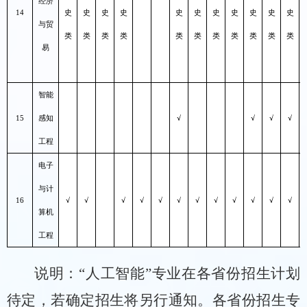
经济
14
史
史
史
史
史
史
史
史
史
史
史
与贸
类
类
类
类
类
类
类
类
类
类
类
易
智能
15
感知
√
√
√
√
工程
电子
与计
16
√
√
√
√
√
√
√
√
√
√
√
√
算机
工程
说明：
“
人工智能
”
专业在各省份招生计划
待定，若确定招生将
另行通知
。
各
省份
招生专