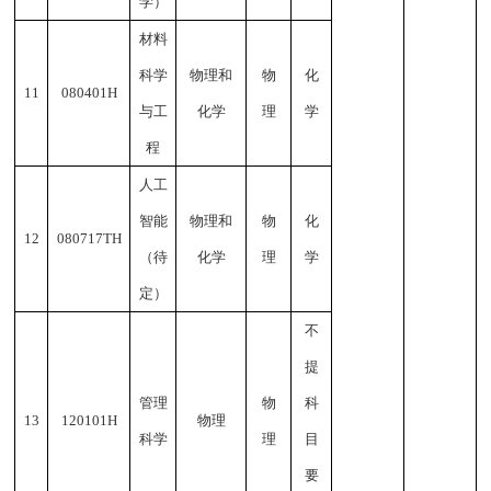
学）
材料
科学
物理和
物
化
11
080401H
与工
化学
理
学
程
人工
智能
物理和
物
化
12
080717TH
（
待
化学
理
学
定
）
不
提
管理
物
科
1
3
120101H
物理
科学
理
目
要