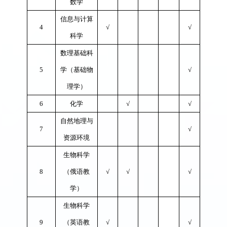
数学
信息与计算
4
√
√
科学
数理基础科
5
学
（
基础物
√
理学
）
6
化学
√
√
自然地理与
7
√
资源环境
生物科学
8
（俄语教
√
√
√
学）
生物科学
9
（英语教
√
√