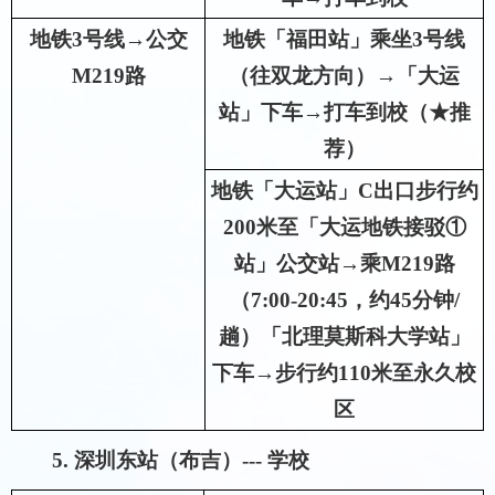
地铁3号线
→
公交
地铁「福田站」乘坐3号线
M
219
路
（往双龙方向）→「大运
站」下车→打车到校（★推
荐）
地铁「大运站」C出口步行约
200米至「大运地铁接驳①
站」公交站→
乘M
219
路
（7:00-20:45，约45分钟/
趟）「
北理莫斯科大学
站」
下车→步行约110米至永久校
区
5. 深圳东站（布吉）--- 学校