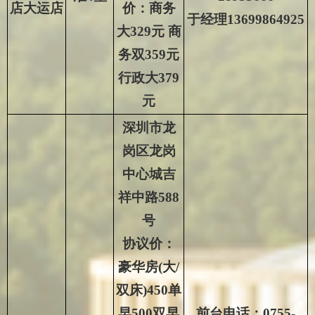
店大运店
价：商务
于经理13699864925
大329元 商
务双359元
行政大379
元
深圳市龙
岗区龙岗
中心城吉
祥中路588
号
协议价：
豪华房(大/
双床)450单
早500双早
前台电话：0755-