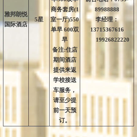
商务套房(1
89988888
雅邦朗悦
5星
室一厅)550
李经理：
国际酒店
单早 600双
13715367616
早
19926822220
备注:住店
期间酒店
提供来返
学校接送
车服务，
请至少提
前一天预
订。