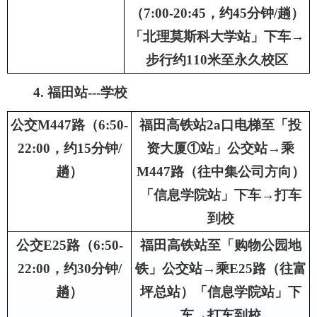
（7:00-20:45，约45分钟/趟）
「
北理莫斯科大学
站」下车→
步行约110米至永久校区
4. 福田站---学校
公交M447路（6:50-
福田高铁站2a口电梯至「投
22:00，约15分钟/
资大厦①站」公交站→
乘
趟）
M447路（往中集公司方向）
「信息学院
站
」下车→打车
到校
公交
E25
路（6:50-
福田高铁站至「
购物公园地
22:00，约
30
分钟/
铁
」公交站→
乘
E25
路
（往富
趟）
坪总站）
「信息学院
站
」下
车→打车到校