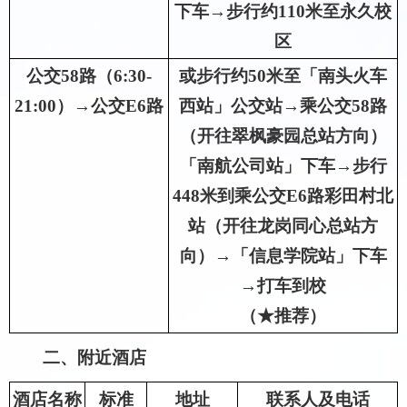
下车→步行约110米至永久校
区
公交58路（6:30-
或
步行约
50米至「南头火车
21:00）→公交
E6
路
西站」公交站→乘公交58路
（开往翠枫豪园总站方向）
「
南航公司
站」下车→
步行
448米到
乘公交
E6
路
彩田村北
站（开往龙岗同心总站方
向）
→
「信息学院
站」下车
→打车到校
（★推荐）
二、附近酒店
酒店名称
标准
地址
联系人及电话