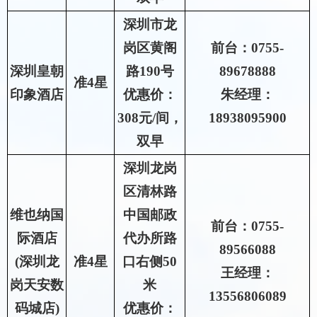
深圳市龙
岗区黄阁
前台：0755-
深圳皇朝
路190号
89678888
准4星
印象酒店
优惠价：
朱经理：
308元/间，
18938095900
双早
深圳龙岗
区清林路
维也纳国
中国邮政
前台：0755-
际酒店
代办所路
89566088
(深圳龙
准4星
口右侧50
王经理：
岗天安数
米
13556806089
码城店)
优惠价：