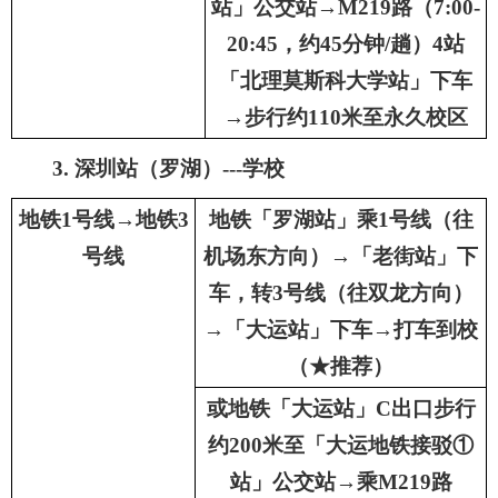
站」公交站→
M
219
路（7:00-
20:45，约45分钟/趟）4站
「
北理莫斯科大学站
」下车
→步行约110米至永久校区
3. 深圳站（罗湖）---学校
地铁1号线→地铁3
地铁「罗湖站」乘1号线（往
号线
机场东方向）→「老街站」下
车，转3号线（
往
双龙方向）
→「大运站」下车→打车到校
（★推荐）
或
地铁「大运站」C出口步行
约200米至「大运地铁接驳①
站」公交站→
乘M
219
路