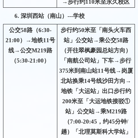
→步行约110米至永久校区
6.
深圳西站（南山）---学校
公交58路（6:30-
步行约
50米至「南头火车西
21:00）→
地铁11号
站」公交站→乘公交58路
线
→公交
M
219
路
（开往翠枫豪园总站方向）
（5:30-21:00）
「
南航公司
站」下车→
步行
375米到南山站11号线
→
岗厦
北站换乘14号线沙田方向
→
地铁「大运站」出口步行约
200米至「大运地铁接驳①
站」公交站→
乘M
219
路
（7:00-20:45，约45分钟/
趟）「
北理莫斯科大学
站」