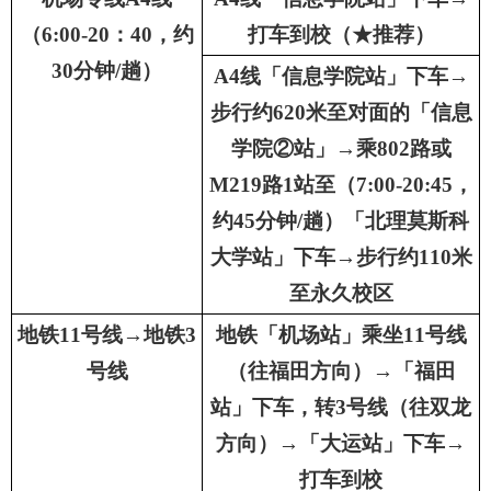
（
6
:
0
0-2
0
：
4
0，约
打车到校（★推荐）
30分钟/趟）
A4线「信息学院站」下车→
步行约620米至对面的「信息
学院②站」→乘802路或
M219路1站至（7:00-20:45，
约45分钟/趟）「北理莫斯科
大学站」下车→步行约110米
至永久校区
地铁11号线→地铁3
地铁「机场站」乘坐
11号线
号线
（往福田方向）→「福田
站」下车，转3号线（往双龙
方向）→「大运站」下车→
打车到校