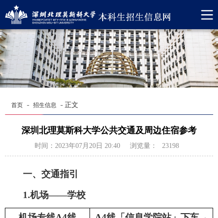
-
-
正文
首页
招生信息
深圳北理莫斯科大学公共交通及周边住宿参考
浏览量：
时间：2023年07月20日 20:40
23198
一、交通指引
1.机场——
学校
机场专线
A4线
A4线
「
信息学院
站」下车→