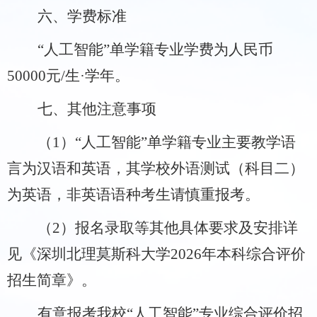
六、
学
费标准
“人工智能”单学籍专业学费为人民币
50000
元/生·学年。
七、
其他注意事项
（
1
）
“
人工智能
”
单学籍
专业主要教学语
言为
汉语和
英语，其学校外语测试（科目二）
为英语，非英语语种考生请慎重报考。
（
2
）
报名录取等
其他具体要求及安排详
见《深圳北理莫斯科大学
2026
年本科综合评价
招生简章》。
有意报考我校
“
人工智能
”
专业综合评价招