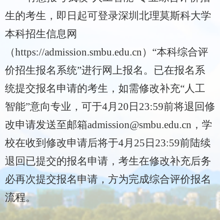
生的考生，即日起可登录深圳北理莫斯科大学
本科招生信息网
（
https://admission.smbu.edu.cn
）
“
本科综合评
价招生报名系统
”
进行网上报名。已
在报名系
统
提交报名申请的考生，如需修改补充
“
人工
智能
”
意向专业，可于
4
月
20
日
23:59
前
将
退回修
改申请
发送
至邮箱
admission@smbu.edu.cn
，学
校在收到修改申请后将于
4
月
25
日
23:59
前陆续
退回已提交的报名申请，考生在修改补充后务
必再次提交报名申请，方为完成综合评价报名
流程
。