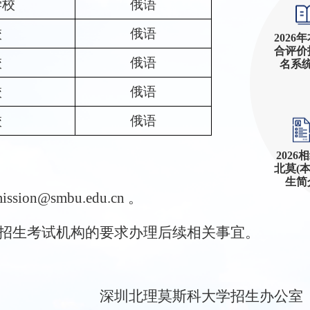
学校
俄语
校
俄语
2026
合评价
校
俄语
名系
校
俄语
校
俄语
2026
北莫(
生简
ission@smbu.edu.cn
。
招生考试机构的要求办理后续相关事宜。
深圳北理莫斯科大学招生办公室