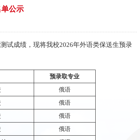
名单公示
校测试成绩
，现将我校
2026
年外语类保送生
预
录
预录取专业
校
俄语
校
俄语
校
俄语
校
俄语