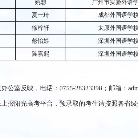
姚想
广州市实验外语
夏一琦
成都外国语学
徐梓轩
太原外国语学
彭怡婷
深圳外国语学
陈嘉熙
深圳外国语学
生办公室反映
，电话：
0755-28323398
；邮箱：
adm
果上报阳光高考平台，
预
录取的考生请按照各省级