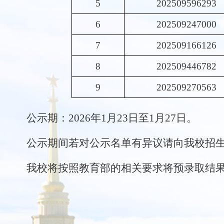
5
202509596293
6
202509247000
7
202509166126
8
202509446782
9
202509270563
公示期：
202
6
年
1
月
23
日至
1
月
2
7
日。
公示期间若对公示名单有异议请
向我校招
我校将按照教育部的相关要求将
预
录取结