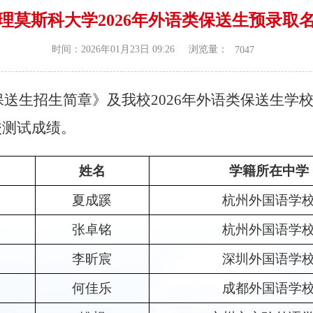
理莫斯科大学2026年外语类保送生预录取
浏览量：
时间：2026年01月23日 09:26
7047
保送生招生简章》及我校
202
6
年外语类保送生
学
校测试
成绩
。
姓名
学籍所在中学
夏成蹊
杭州外国语学
张卓铭
杭州外国语学
李昕宸
深圳外国语学
何佳乐
成都外国语学