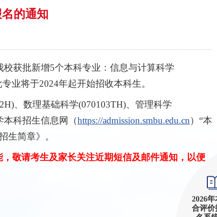
报名的通知
我校获批新增5个本科专业：信息与计算科学
H)。获批专业将于2024年起开始招收本科生。
)、数理基础科学(070103TH)、管理科学
大学本科招生信息网（
https://admission.smbu.edu.cn
）“本
价招生简章》。
能，敬请考生及家长关注近期短信及邮件通知，以便
2026
合评价